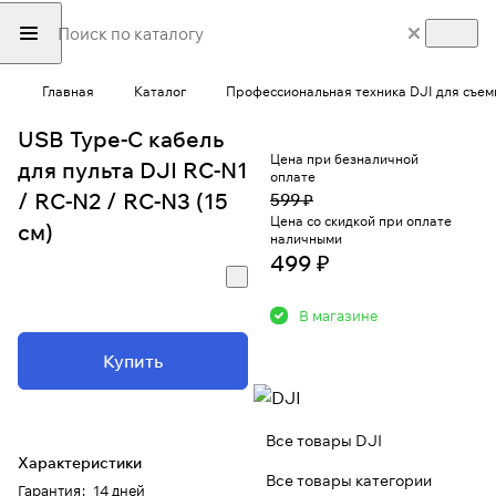
Главная
Каталог
Профессиональная техника DJI для съем
USB Type-C кабель
Цена при безналичной
для пульта DJI RC-N1
оплате
/ RC-N2 / RC-N3 (15
599 ₽
Цена со скидкой при оплате
см)
наличными
499 ₽
В магазине
Купить
Все товары DJI
Характеристики
Все товары категории
Гарантия
:
14 дней