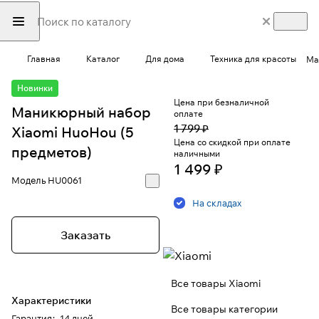
Главная
Каталог
Для дома
Техника для красоты
Ма
Новинки
Цена при безналичной
Маникюрный набор
оплате
1 799 ₽
Xiaomi HuoHou (5
Цена со скидкой при оплате
предметов)
наличными
1 499 ₽
Модель
HU0061
На складах
Заказать
Все товары Xiaomi
Характеристики
Все товары категории
Гарантия
:
14 дней