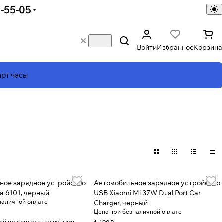
5-55-05
Войти
Избранное
Корзина
рт часы
ное зарядное устройство
Автомобильное зарядное устройство
ia 6101, черный
USB Xiaomi Mi 37W Dual Port Car
наличной оплате
Charger, черный
Цена при безналичной оплате
кой при оплате наличными