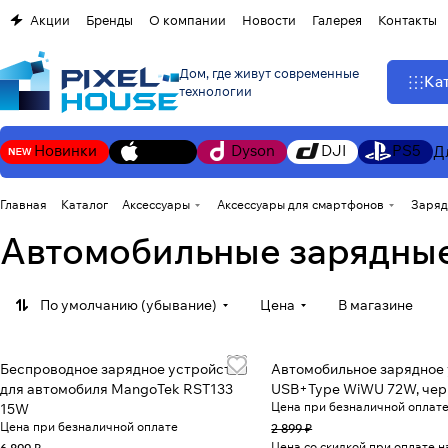
Акции
Бренды
О компании
Новости
Галерея
Контакты
Дом, где живут современные
Ка
технологии
Новинки
Apple
Dyson
DJI
PS5
Д
Главная
Каталог
Аксессуары
Аксессуары для смартфонов
Заряд
Автомобильные зарядные
По умолчанию (убывание)
Цена
В магазине
Беспроводное зарядное устройство
Автомобильное зарядное
для автомобиля MangoTek RST133
USB+Type WiWU 72W, че
Цена при безналичной оплат
15W
Цена при безналичной оплате
2 899 ₽
Цена со скидкой при оплате 