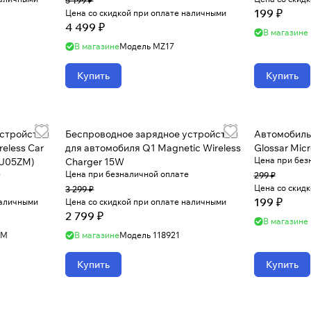
5 199 ₽
199 ₽
Цена со скидкой при оплате наличными
4 499 ₽
В магазине
В магазине
Модель
MZ17
Купить
Купить
устройство
Беспроводное зарядное устройство
Автомобиль
eless Car
для автомобиля Q1 Magnetic Wireless
Glossar Mic
Цена при без
CJ05ZM)
Charger 15W
е
Цена при безналичной оплате
299 ₽
Цена со скид
3 299 ₽
199 ₽
наличными
Цена со скидкой при оплате наличными
2 799 ₽
В магазине
ZM
В магазине
Модель
118921
Купить
Купить