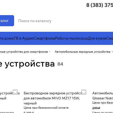
8 (383) 37
талог
ля дома
ТВ и Аудио
Смартфоны
Роботы-пылесосы
Для кухни
Сма
ные устройства для смартфонов
Автомобильные зарядные устройства
 устройства
84
 устройство
Беспроводное зарядное устройство
Автомобиль
рный
для автомобиля MIVO MZ17 15W,
Glossar Nok
е
Цена при без
черный
Цена при безналичной оплате
299 ₽
наличными
Цена со скид