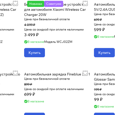
Новинки
Советуем
устройство
Беспроводное зарядное устройство
Автомобиль
eless Car
для автомобиля Xiaomi Wireless Car
5V/2.4A/2US
Цена при без
EZ)
Charger 20W
е
Цена при безналичной оплате
699 ₽
Цена со скид
4 099 ₽
599 ₽
наличными
Цена со скидкой при оплате наличными
3 499 ₽
В магазине
EZ
В магазине
Модель
WCJ02ZM
Купить
Купить
 устройство
Автомобильная зарядка Fineblue 3 in 1
Автомобиль
Цена при безналичной оплате
Glossar Sam
е
Цена при без
899 ₽
Цена со скидкой при оплате наличными
199 ₽
699 ₽
наличными
Цена со скид
99 ₽
В магазине
В магазине