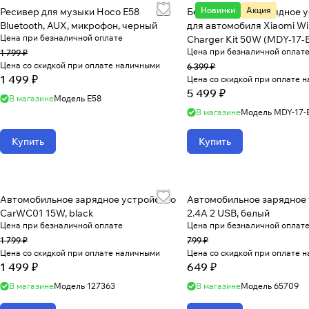
Новинки
Акция
Ресивер для музыки Hoco E58
Беспроводное зарядное 
Bluetooth, AUX, микрофон, черный
для автомобиля Xiaomi Wir
Цена при безналичной оплате
Charger Kit 50W (MDY-17-
Цена при безналичной оплат
1 799 ₽
Цена со скидкой при оплате наличными
6 399 ₽
1 499 ₽
Цена со скидкой при оплате 
5 499 ₽
В магазине
Модель
E58
В магазине
Модель
MDY-17-
Купить
Купить
Автомобильное зарядное устройство
Автомобильное зарядное
CarWC01 15W, black
2.4A 2 USB, белый
Цена при безналичной оплате
Цена при безналичной оплат
1 799 ₽
799 ₽
Цена со скидкой при оплате наличными
Цена со скидкой при оплате 
1 499 ₽
649 ₽
В магазине
Модель
127363
В магазине
Модель
65709