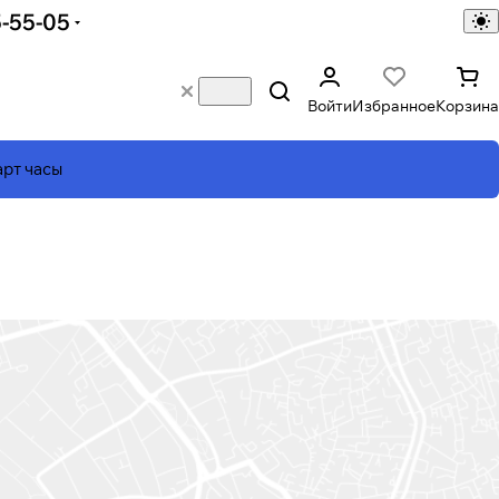
5-55-05
Войти
Избранное
Корзина
рт часы