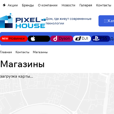
Акции
Бренды
О компании
Новости
Галерея
Контакты
Дом, где живут современные
Ка
технологии
Новинки
Apple
Dyson
DJI
PS5
Д
Главная
Контакты
Магазины
Магазины
загрузка карты...