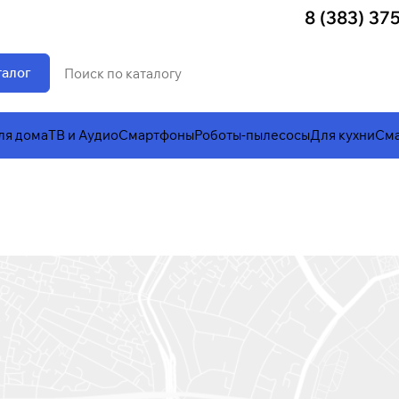
8 (383) 37
талог
ля дома
ТВ и Аудио
Смартфоны
Роботы-пылесосы
Для кухни
Сма