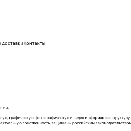
я доставки
Контакты
огии
.
кстовую, графическую, фотографическую и видео информацию, структур
лектуальную собственность, защищены российским законодательством