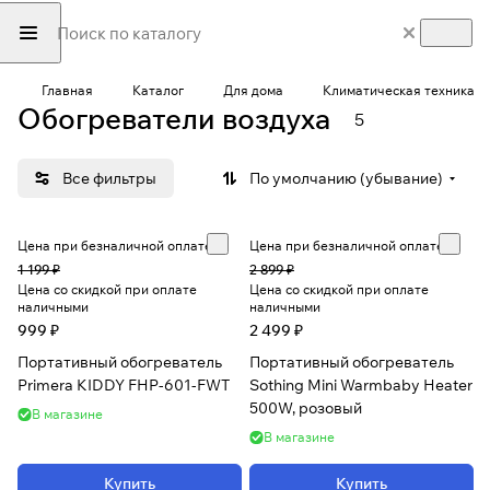
Главная
Каталог
Для дома
Климатическая техника
Обогреватели воздуха
5
Все фильтры
По умолчанию (убывание)
Цена при безналичной оплате
Цена при безналичной оплате
1 199 ₽
2 899 ₽
Цена со скидкой при оплате
Цена со скидкой при оплате
наличными
наличными
999 ₽
2 499 ₽
Портативный обогреватель
Портативный обогреватель
Primera KIDDY FHP-601-FWT
Sothing Mini Warmbaby Heater
500W, розовый
В магазине
В магазине
Купить
Купить