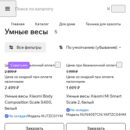
Главная
Каталог
Для дома
Техника для красоты
Умные весы
5
Все фильтры
По умолчанию (убывание)
Цена при безналичной оплате
Советуем
Цена при безналичной оплате
2 899 ₽
1 999 ₽
Цена со скидкой при оплате
Цена со скидкой при оплате
наличными
наличными
2 499 ₽
1 699 ₽
Умные весы Xiaomi Body
Умные весы Xiaomi Mi Smart
Composition Scale S400,
Scale 2, белый
белый
На складах
Модель
NUN4057CN/XMTZC04HM
На складах
Модель
MJTZC01YM
Заказать
Заказать