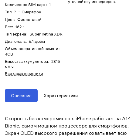
уточняйте у менеджеров.
Количество SIM-карт
:
1
Тип
:
Смартфон
?
Цвет
:
Фиолетовый
Вес
:
162 г
Тип экрана
:
Super Retina XDR
Диагональ
:
6.1 дюйм
Объем оперативной памяти
:
4GB
Емкость аккумулятора
:
2815
мА⋅ч
Все характеристики
Описание
Характеристики
Скорость без компромиссов. iPhone работает на A14
Bionic, самом мощном процессоре для смартфонов.
Экран OLED высокого разрешения охватывает всю