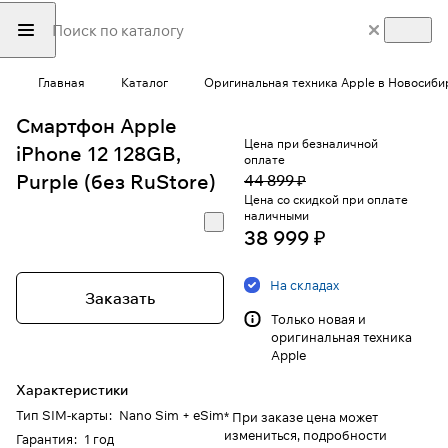
Главная
Каталог
Оригинальная техника Apple в Новосиби
Смартфон Apple
Цена при безналичной
iPhone 12 128GB,
оплате
Purple (без RuStore)
44 899 ₽
Цена со скидкой при оплате
наличными
38 999 ₽
На складах
Заказать
Только новая и
оригинальная техника
Apple
Характеристики
Тип SIM-карты
:
Nano Sim + eSim
* При заказе цена может
измениться, подробности
Гарантия
:
1 год