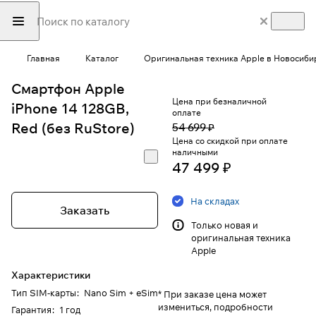
Главная
Каталог
Оригинальная техника Apple в Новосиби
Смартфон Apple
Цена при безналичной
iPhone 14 128GB,
оплате
Red (без RuStore)
54 699 ₽
Цена со скидкой при оплате
наличными
47 499 ₽
На складах
Заказать
Только новая и
оригинальная техника
Apple
Характеристики
Тип SIM-карты
:
Nano Sim + eSim
* При заказе цена может
измениться, подробности
Гарантия
:
1 год