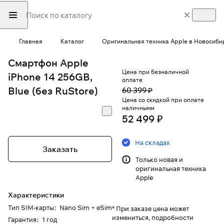
Главная
Каталог
Оригинальная техника Apple в Новосиби
Смартфон Apple
Цена при безналичной
iPhone 14 256GB,
оплате
Blue (без RuStore)
60 399 ₽
Цена со скидкой при оплате
наличными
52 499 ₽
На складах
Заказать
Только новая и
оригинальная техника
Apple
Характеристики
Тип SIM-карты
:
Nano Sim + eSim
* При заказе цена может
измениться, подробности
Гарантия
:
1 год