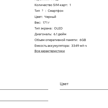
Количество SIM-карт
:
1
Тип
:
Смартфон
?
Цвет
:
Черный
Вес
:
171 г
Тип экрана
:
OLED
Диагональ
:
6.1 дюйм
Объем оперативной памяти
:
6GB
Емкость аккумулятора
:
3349 мА⋅ч
Все характеристики
Цвет