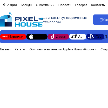
Акции
Бренды
О компании
Новости
Галерея
Контакты
Дом, где живут современные
Ка
технологии
Новинки
Apple
Dyson
DJI
PS5
Д
Главная
Каталог
Оригинальная техника Apple в Новосибирске
Смар