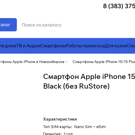
8 (383) 37
талог
ля дома
ТВ и Аудио
Смартфоны
Роботы-пылесосы
Для кухни
Сма
тфоны Apple iPhone в Новосибирске
Смартфоны Apple iPhone 15/15 Plu
Смартфон Apple iPhone 15
Black (без RuStore)
Характеристики
Тип SIM-карты
:
Nano Sim + eSim
Гарантия
:
1 год