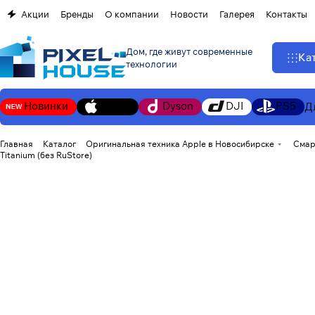
Акции
Бренды
О компании
Новости
Галерея
Контакты
Дом, где живут современные
Ка
технологии
Новинки
Apple
Dyson
DJI
PS5
Д
Главная
Каталог
Оригинальная техника Apple в Новосибирске
Смар
Titanium (без RuStore)