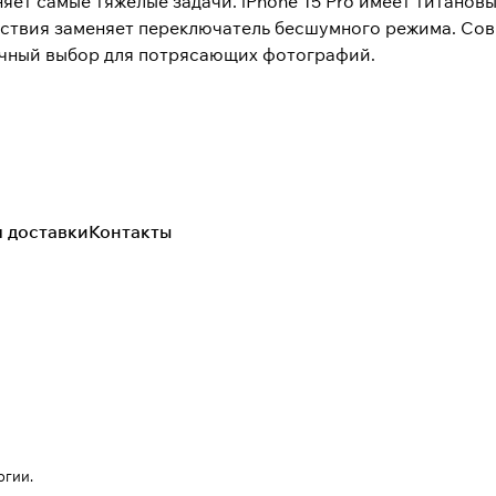
яет самые тяжелые задачи. iPhone 15 Pro имеет титанов
ействия заменяет переключатель бесшумного режима. Со
ичный выбор для потрясающих фотографий.
я доставки
Контакты
огии
.