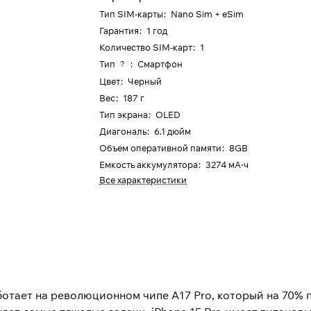
Тип SIM-карты
:
Nano Sim + eSim
Гарантия
:
1 год
Количество SIM-карт
:
1
Тип
:
Смартфон
?
Цвет
:
Черный
Вес
:
187 г
Тип экрана
:
OLED
Диагональ
:
6.1 дюйм
Объем оперативной памяти
:
8GB
Емкость аккумулятора
:
3274 мА⋅ч
Все характеристики
ботает на революционном чипе A17 Pro, который на 70% 