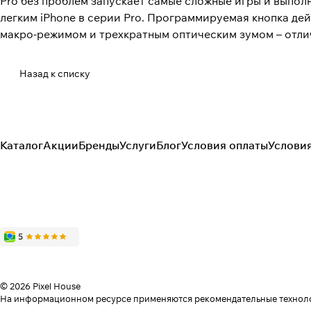
Pro без проблем запускает самые сложные игры и выполн
легким iPhone в серии Pro. Программируемая кнопка д
макро-режимом и трехкратным оптическим зумом – отл
Назад к списку
Каталог
Акции
Бренды
Услуги
Блог
Условия оплаты
Услови
© 2026 Pixel House
На информационном ресурсе применяются
рекомендательные технол