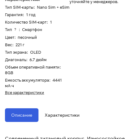
уточняйте у менеджеров.
Тип SIM-карты
:
Nano Sim + eSim
Гарантия
:
1 год
Количество SIM-карт
:
1
Тип
:
Смартфон
?
Цвет
:
песочный
Вес
:
221 г
Тип экрана
:
OLED
Диагональ
:
6.7 дюйм
Объем оперативной памяти
:
8GB
Емкость аккумулятора
:
4441
мА⋅ч
Все характеристики
Описание
Характеристики
Современный титановый корпус. Износостойкое