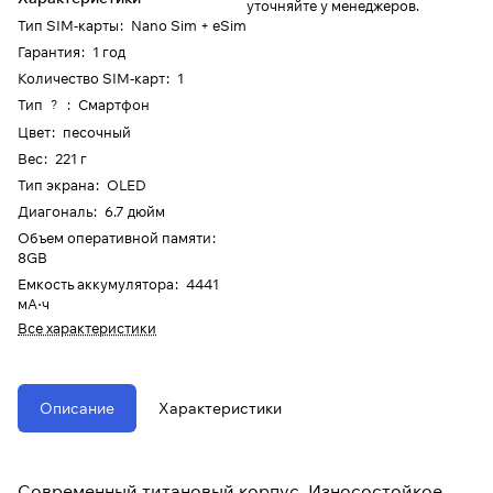
уточняйте у менеджеров.
Тип SIM-карты
:
Nano Sim + eSim
Гарантия
:
1 год
Количество SIM-карт
:
1
Тип
:
Смартфон
?
Цвет
:
песочный
Вес
:
221 г
Тип экрана
:
OLED
Диагональ
:
6.7 дюйм
Объем оперативной памяти
:
8GB
Емкость аккумулятора
:
4441
мА⋅ч
Все характеристики
Описание
Характеристики
Современный титановый корпус. Износостойкое