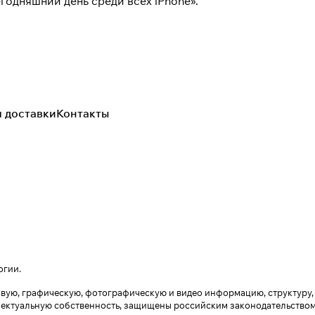
годняшний день среди всех iPhone».
я доставки
Контакты
огии
.
кстовую, графическую, фотографическую и видео информацию, структур
лектуальную собственность, защищены российским законодательством