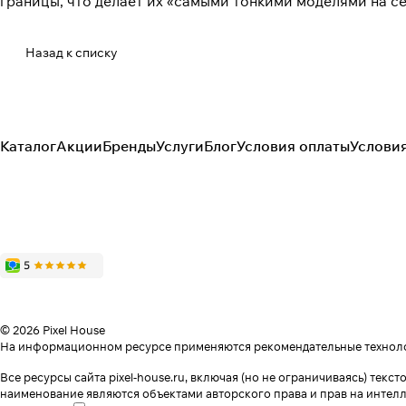
границы, что делает их «самыми тонкими моделями на се
Назад к списку
Каталог
Акции
Бренды
Услуги
Блог
Условия оплаты
Услови
© 2026 Pixel House
На информационном ресурсе применяются
рекомендательные технол
Все ресурсы сайта pixel-house.ru, включая (но не ограничиваясь) те
наименование являются объектами авторского права и прав на интел