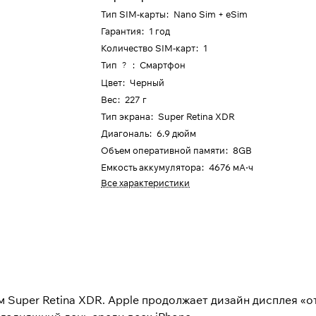
Тип SIM-карты
:
Nano Sim + eSim
Гарантия
:
1 год
Количество SIM-карт
:
1
Тип
:
Смартфон
?
Цвет
:
Черный
Вес
:
227 г
Тип экрана
:
Super Retina XDR
Диагональ
:
6.9 дюйм
Объем оперативной памяти
:
8GB
Емкость аккумулятора
:
4676 мА⋅ч
Все характеристики
Super Retina XDR. Apple продолжает дизайн дисплея «от 