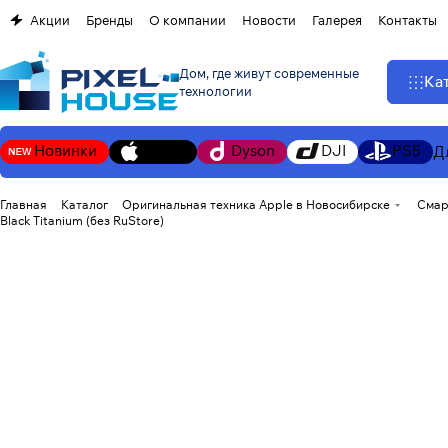
Акции
Бренды
О компании
Новости
Галерея
Контакты
Дом, где живут современные
Ка
технологии
Новинки
Apple
Dyson
DJI
PS5
Д
Главная
Каталог
Оригинальная техника Apple в Новосибирске
Смар
Black Titanium (без RuStore)