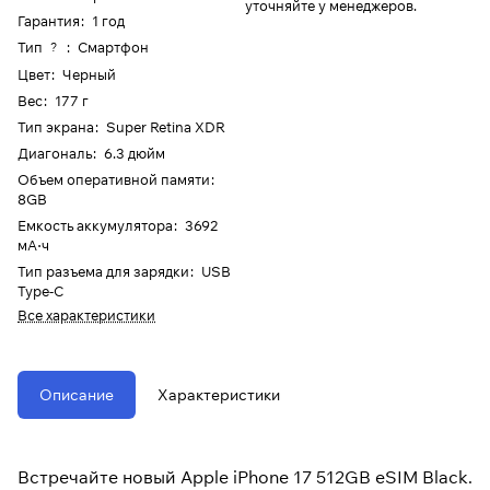
уточняйте у менеджеров.
Гарантия
:
1 год
Тип
:
Смартфон
?
Цвет
:
Черный
Вес
:
177 г
Тип экрана
:
Super Retina XDR
Диагональ
:
6.3 дюйм
Объем оперативной памяти
:
8GB
Емкость аккумулятора
:
3692
мА⋅ч
Тип разъема для зарядки
:
USB
Type-C
Все характеристики
Описание
Характеристики
Встречайте новый Apple iPhone 17 512GB eSIM Black.