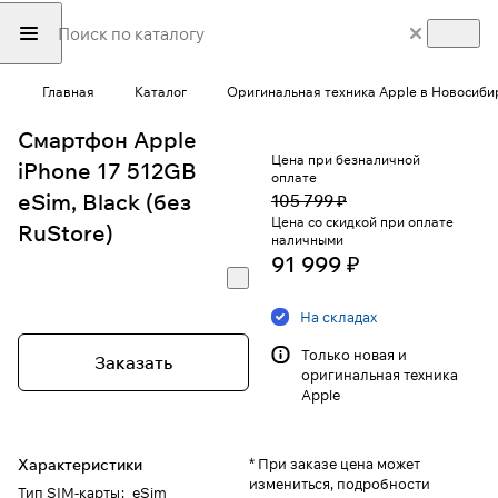
Главная
Каталог
Оригинальная техника Apple в Новосиби
Смартфон Apple
Цена при безналичной
iPhone 17 512GB
оплате
eSim, Black (без
105 799 ₽
Цена со скидкой при оплате
RuStore)
наличными
91 999 ₽
На складах
Только новая и
Заказать
оригинальная техника
Apple
Характеристики
* При заказе цена может
измениться, подробности
Тип SIM-карты
:
eSim