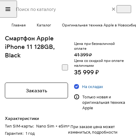
Главная
Каталог
Оригинальная техника Apple в Новосиби
Смартфон Apple
Цена при безналичной
iPhone 11 128GB,
оплате
Black
41 399 ₽
Цена со скидкой при оплате
наличными
35 999 ₽
На складах
Заказать
Только новая и
оригинальная техника
Apple
Характеристики
Тип SIM-карты
:
Nano Sim + eSim
* При заказе цена может
измениться, подробности
Гарантия
:
1 год