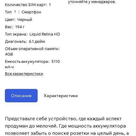
уточняйте у менеджеров.
Количество SIM-карт
:
1
Тип
:
Смартфон
?
Цвет
:
Черный
Вес
:
194 г
Тип экрана
:
Liquid Retina HD
Диагональ
:
6.1 дюйм
Объем оперативной памяти
:
4GB
Емкость аккумулятора
:
3110
мА⋅ч
Все характеристики
Описание
Характеристики
Представьте себе устройство, где каждый аспект
продуман до мелочей. Где мощность аккумулятора
позволяет забыть о поиске розетки на целый день, а