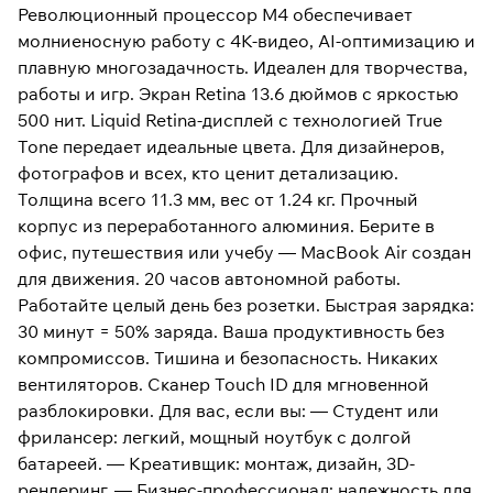
Революционный процессор M4 обеспечивает
молниеносную работу с 4K-видео, AI-оптимизацию и
плавную многозадачность. Идеален для творчества,
работы и игр. Экран Retina 13.6 дюймов с яркостью
500 нит. Liquid Retina-дисплей с технологией True
Tone передает идеальные цвета. Для дизайнеров,
фотографов и всех, кто ценит детализацию.
Толщина всего 11.3 мм, вес от 1.24 кг. Прочный
корпус из переработанного алюминия. Берите в
офис, путешествия или учебу — MacBook Air создан
для движения. 20 часов автономной работы.
Работайте целый день без розетки. Быстрая зарядка:
30 минут = 50% заряда. Ваша продуктивность без
компромиссов. Тишина и безопасность. Никаких
вентиляторов. Сканер Touch ID для мгновенной
разблокировки. Для вас, если вы: — Студент или
фрилансер: легкий, мощный ноутбук с долгой
батареей. — Креативщик: монтаж, дизайн, 3D-
рендеринг. — Бизнес-профессионал: надежность для