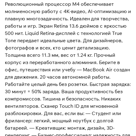
Революционный процессор M4 обеспечивает
молниеносную работу с 4K-видео, AI-оптимизацию и
плавную многозадачность. Идеален для творчества,
работы и игр. Экран Retina 13.6 дюймов с яркостью
500 нит. Liquid Retina-дисплей с технологией True
Tone передает идеальные цвета. Для дизайнеров,
фотографов и всех, кто ценит детализацию.
Толщина всего 11.3 мм, вес от 1.24 кг. Прочный
корпус из переработанного алюминия. Берите в
офис, путешествия или учебу — MacBook Air создан
для движения. 20 часов автономной работы.
Работайте целый день без розетки. Быстрая зарядка:
30 минут = 50% заряда. Ваша продуктивность без
компромиссов. Тишина и безопасность. Никаких
вентиляторов. Сканер Touch ID для мгновенной
разблокировки. Для вас, если вы: — Студент или
фрилансер: легкий, мощный ноутбук с долгой
батареей. — Креативщик: монтаж, дизайн, 3D-
рендеринг. — Бизнес-профессионал: надежность для