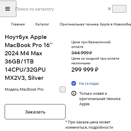
Главная
Каталог
Оригинальная техника Apple в Новосиби
Ноутбук Apple
Цена при безналичной
MacBook Pro 16''
оплате
2024 M4 Max
344 999 ₽
Цена со скидкой при оплате
36GB/1TB
наличными
14CPU/32GPU
299 999 ₽
MX2V3, Silver
На складах
Модель
MacBook Pro
Только новая и
оригинальная техника
Apple
Заказать
* При заказе цена может
измениться, подробности