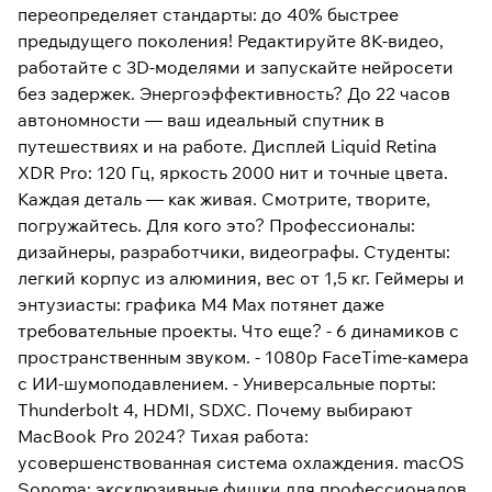
переопределяет стандарты: до 40% быстрее
предыдущего поколения! Редактируйте 8K-видео,
работайте с 3D-моделями и запускайте нейросети
без задержек. Энергоэффективность? До 22 часов
автономности — ваш идеальный спутник в
путешествиях и на работе. Дисплей Liquid Retina
XDR Pro: 120 Гц, яркость 2000 нит и точные цвета.
Каждая деталь — как живая. Смотрите, творите,
погружайтесь. Для кого это? Профессионалы:
дизайнеры, разработчики, видеографы. Студенты:
легкий корпус из алюминия, вес от 1,5 кг. Геймеры и
энтузиасты: графика M4 Max потянет даже
требовательные проекты. Что еще? - 6 динамиков с
пространственным звуком. - 1080p FaceTime-камера
с ИИ-шумоподавлением. - Универсальные порты:
Thunderbolt 4, HDMI, SDXC. Почему выбирают
MacBook Pro 2024? Тихая работа:
усовершенствованная система охлаждения. macOS
Sonoma: эксклюзивные фишки для профессионалов.