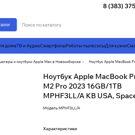
8 (383) 37
талог
ля дома
ТВ и Аудио
Смартфоны
Роботы-пылесосы
Для кухни
Сма
ьютеры и ноутбуки Apple Mac в Новосибирске
Ноутбук Apple MacBook P
Ноутбук Apple MacBook Pr
M2 Pro 2023 16GB/1TB
MPHF3LL/A KB USA, Space
Модель
MPHF3LL/A
Характеристики