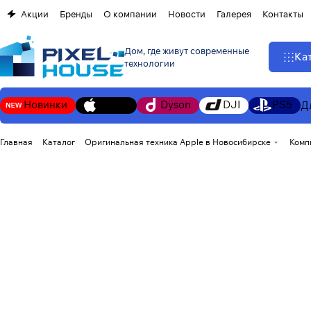
Акции
Бренды
О компании
Новости
Галерея
Контакты
Дом, где живут современные
Ка
технологии
Новинки
Apple
Dyson
DJI
PS5
Д
Главная
Каталог
Оригинальная техника Apple в Новосибирске
Комп