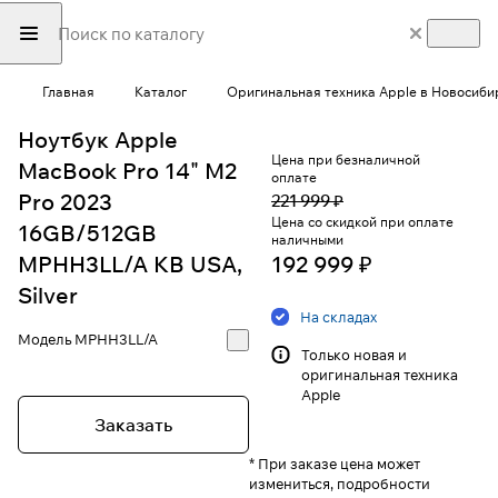
Главная
Каталог
Оригинальная техника Apple в Новосиби
Ноутбук Apple
Цена при безналичной
MacBook Pro 14" M2
оплате
Pro 2023
221 999 ₽
Цена со скидкой при оплате
16GB/512GB
наличными
MPHH3LL/A KB USA,
192 999 ₽
Silver
На складах
Модель
MPHH3LL/A
Только новая и
оригинальная техника
Apple
Заказать
* При заказе цена может
измениться, подробности