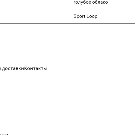
голубое облако
Sport Loop
я доставки
Контакты
огии
.