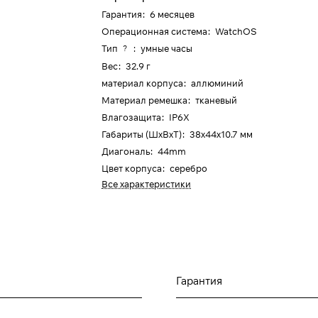
Гарантия
:
6 месяцев
Операционная система
:
WatchOS
Тип
:
умные часы
?
Вес
:
32.9 г
материал корпуса
:
аллюминий
Материал ремешка
:
тканевый
Влагозащита
:
IP6X
Габариты (ШхВхТ)
:
38x44x10.7 мм
Диагональ
:
44mm
Цвет корпуса
:
серебро
Все характеристики
Гарантия