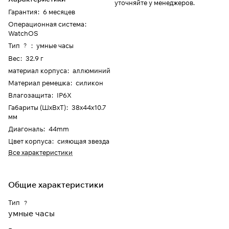
уточняйте у менеджеров.
Гарантия
:
6 месяцев
Операционная система
:
WatchOS
Тип
:
умные часы
?
Вес
:
32.9 г
материал корпуса
:
аллюминий
Материал ремешка
:
силикон
Влагозащита
:
IP6X
Габариты (ШхВхТ)
:
38x44x10.7
мм
Диагональ
:
44mm
Цвет корпуса
:
сияющая звезда
Все характеристики
Общие характеристики
Тип
?
умные часы