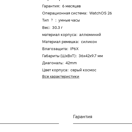
Гарантия
:
6 месяцев
Операционная система
:
WatchOS 26
Тип
:
умные часы
?
Вес
:
30.3 г
материал корпуса
:
аллюминий
Материал ремешка
:
силикон
Влагозащита
:
IP6X
Габариты (ШхВхТ)
:
36x42x9.7 мм
Диагональ
:
42mm
Цвет корпуса
:
cерый космос
Все характеристики
Гарантия