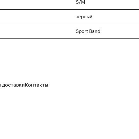
S/M
черный
Sport Band
я доставки
Контакты