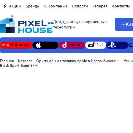
Акции
Бренды
О компании
Новости
Галерея
Контакты
Дом, где живут современные
Ка
технологии
Новинки
Apple
Dyson
DJI
PS5
Д
Главная
Каталог
Оригинальная техника Apple в Новосибирске
Умны
Black Sport Band S/M