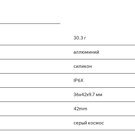
30.3 г
аллюминий
силикон
IP6X
36x42x9.7 мм
42mm
cерый космос