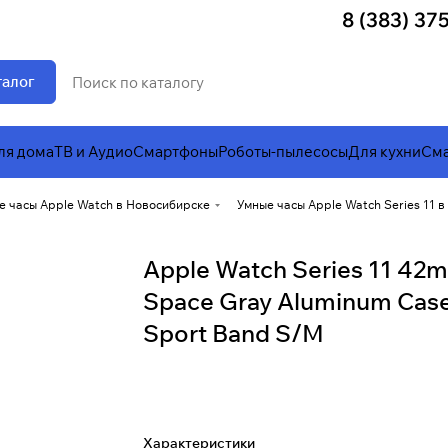
8 (383) 37
талог
ля дома
ТВ и Аудио
Смартфоны
Роботы-пылесосы
Для кухни
Сма
е часы Apple Watch в Новосибирске
Умные часы Apple Watch Series 11 
Apple Watch Series 11 42
Space Gray Aluminum Case
Sport Band S/M
Характеристики