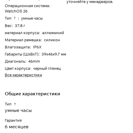
уточняйте у менеджеров.
Операционная система
:
WatchOS 26
Тип
:
умные часы
?
Вес
:
37.8 г
материал корпуса
:
аллюминий
Материал ремешка
:
силикон
Влагозащита
:
IP6X
Габариты (ШхВхТ)
:
39x46x9.7 мм
Диагональ
:
46mm
Цвет корпуса
:
черный глянец
Все характеристики
Общие характеристики
Тип
?
умные часы
Гарантия
6 месяцев