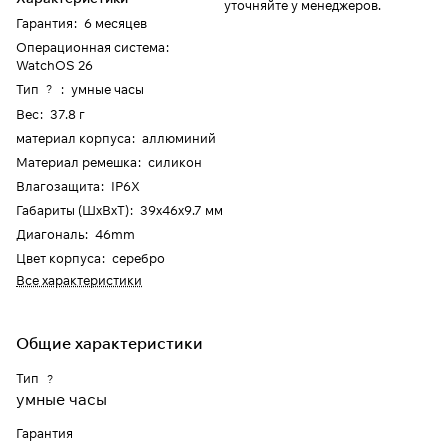
уточняйте у менеджеров.
Гарантия
:
6 месяцев
Операционная система
:
WatchOS 26
Тип
:
умные часы
?
Вес
:
37.8 г
материал корпуса
:
аллюминий
Материал ремешка
:
силикон
Влагозащита
:
IP6X
Габариты (ШхВхТ)
:
39x46x9.7 мм
Диагональ
:
46mm
Цвет корпуса
:
серебро
Все характеристики
Общие характеристики
Тип
?
умные часы
Гарантия