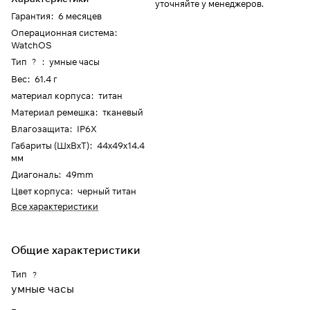
уточняйте у менеджеров.
Гарантия
:
6 месяцев
Операционная система
:
WatchOS
Тип
:
умные часы
?
Вес
:
61.4 г
материал корпуса
:
титан
Материал ремешка
:
тканевый
Влагозащита
:
IP6X
Габариты (ШхВхТ)
:
44x49x14.4
мм
Диагональ
:
49mm
Цвет корпуса
:
черный титан
Все характеристики
Общие характеристики
Тип
?
умные часы