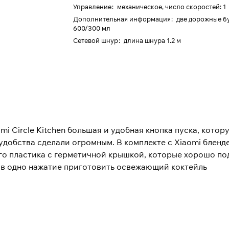
Управление
:
механическое, число скоростей: 1
Дополнительная информация
:
две дорожные б
600/300 мл
Cетевой шнур
:
длина шнура 1.2 м
i Circle Kitchen большая и удобная кнопка пуска, котор
удобства сделали огромным. В комплекте с Xiaomi бленд
го пластика с герметичной крышкой, которые хорошо по
т в одно нажатие приготовить освежающий коктейль