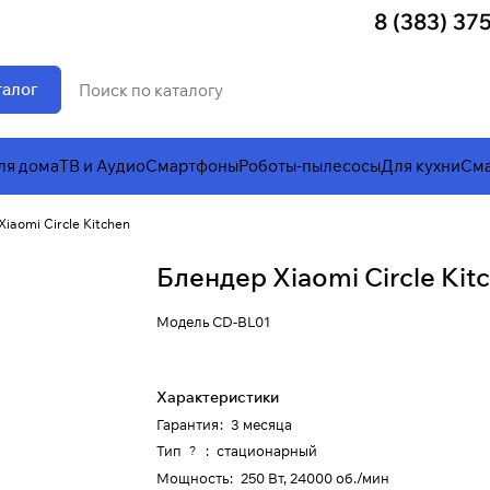
8 (383) 37
талог
ля дома
ТВ и Аудио
Смартфоны
Роботы-пылесосы
Для кухни
Сма
iaomi Circle Kitchen
Блендер Xiaomi Circle Kit
Модель
CD-BL01
Характеристики
Гарантия
:
3 месяца
Тип
:
стационарный
?
Мощность
:
250 Вт, 24000 об./мин