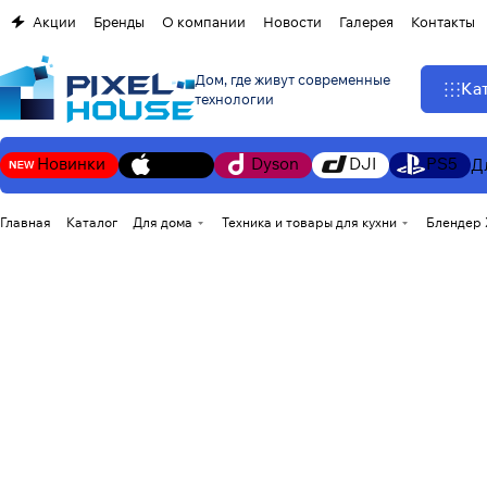
Акции
Бренды
О компании
Новости
Галерея
Контакты
Дом, где живут современные
Ка
технологии
Новинки
Apple
Dyson
DJI
PS5
Д
Главная
Каталог
Для дома
Техника и товары для кухни
Блендер X