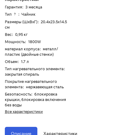
Гарантия
:
3 месяца
Тип
:
Чайник
?
Размеры (ШхВхГ)
:
20.4x23.5x14.5
см
Вес
:
0,95 кг
Мощность
:
1800W
материал корпуса
:
металл/
пластик (двойные стенки)
Объем
:
1.7 л
Тип нагревательного элемента
:
закрытая спираль
Покрытие нагревательного
элемента
:
нержавеющая сталь
Безопасность
:
блокировка
крышки, блокировка включения
без воды
Все характеристики
Описание
Характеристики