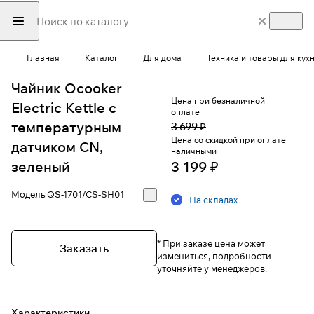
Главная
Каталог
Для дома
Техника и товары для кух
Чайник Ocooker
Цена при безналичной
Electric Kettle с
оплате
температурным
3 699 ₽
Цена со скидкой при оплате
датчиком CN,
наличными
зеленый
3 199 ₽
Модель
QS-1701/CS-SH01
На складах
* При заказе цена может
Заказать
измениться, подробности
уточняйте у менеджеров.
Характеристики