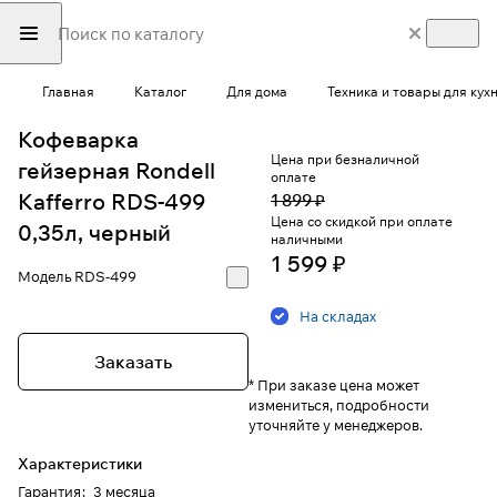
Главная
Каталог
Для дома
Техника и товары для кух
Кофеварка
Цена при безналичной
гейзерная Rondell
оплате
Kafferro RDS-499
1 899 ₽
Цена со скидкой при оплате
0,35л, черный
наличными
1 599 ₽
Модель
RDS-499
На складах
Заказать
* При заказе цена может
измениться, подробности
уточняйте у менеджеров.
Характеристики
Гарантия
:
3 месяца