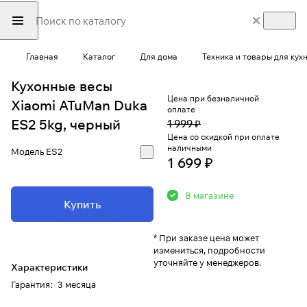
Главная
Каталог
Для дома
Техника и товары для кух
Кухонные весы
Цена при безналичной
Xiaomi ATuMan Duka
оплате
ES2 5kg, черный
1 999 ₽
Цена со скидкой при оплате
наличными
Модель
ES2
1 699 ₽
В магазине
Купить
* При заказе цена может
измениться, подробности
уточняйте у менеджеров.
Характеристики
Гарантия
:
3 месяца