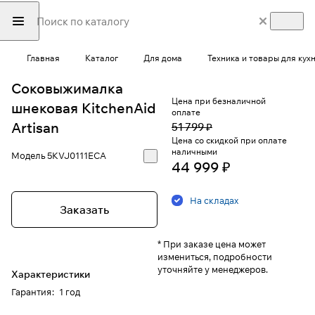
Главная
Каталог
Для дома
Техника и товары для кух
Соковыжималка
Цена при безналичной
шнековая KitchenAid
оплате
Artisan
51 799 ₽
Цена со скидкой при оплате
наличными
Модель
5KVJ0111ECA
44 999 ₽
На складах
Заказать
* При заказе цена может
измениться, подробности
уточняйте у менеджеров.
Характеристики
Гарантия
:
1 год