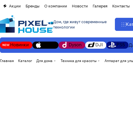
Акции
Бренды
О компании
Новости
Галерея
Контакты
Дом, где живут современные
Ка
технологии
Новинки
Apple
Dyson
DJI
PS5
Д
Главная
Каталог
Для дома
Техника для красоты
Аппарат для ульт