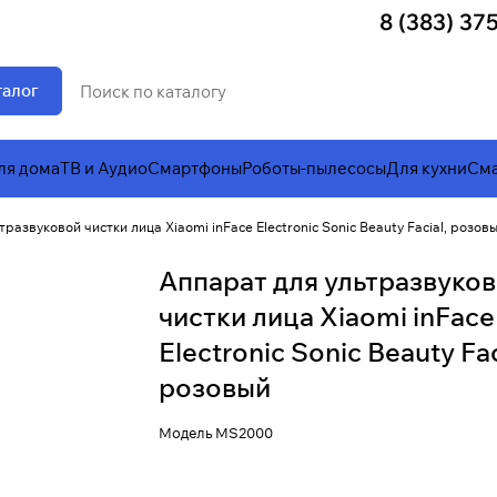
8 (383) 37
талог
ля дома
ТВ и Аудио
Смартфоны
Роботы-пылесосы
Для кухни
Сма
развуковой чистки лица Xiaomi inFace Electronic Sonic Beauty Facial, розов
Аппарат для ультразвуко
чистки лица Xiaomi inFace
Electronic Sonic Beauty Fac
розовый
Модель
MS2000