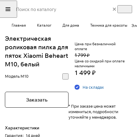
Главная
Каталог
Для дома
Техника для красоты
Эл
Электрическая
Цена при безналичной
роликовая пилка для
оплате
пяток Xiaomi Beheart
1 799 ₽
Цена со скидкой при оплате
M10, белый
наличными
1 499 ₽
Модель
M10
На складах
Заказать
* При заказе цена может
измениться, подробности
уточняйте у менеджеров.
Характеристики
Гарантия
:
14 дней