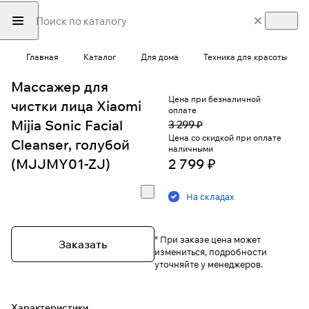
Главная
Каталог
Для дома
Техника для красоты
Массажер для
Цена при безналичной
чистки лица Xiaomi
оплате
Mijia Sonic Facial
3 299 ₽
Цена со скидкой при оплате
Cleanser, голубой
наличными
(MJJMY01-ZJ)
2 799 ₽
На складах
* При заказе цена может
Заказать
измениться, подробности
уточняйте у менеджеров.
Характеристики