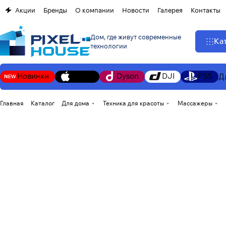
Акции
Бренды
О компании
Новости
Галерея
Контакты
Дом, где живут современные
Ка
технологии
Новинки
Apple
Dyson
DJI
PS5
Д
Главная
Каталог
Для дома
Техника для красоты
Массажеры