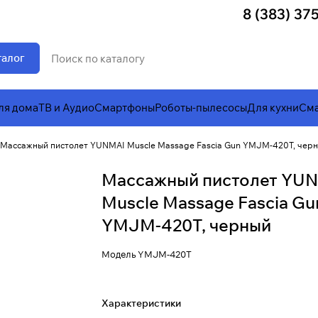
8 (383) 37
талог
ля дома
ТВ и Аудио
Смартфоны
Роботы-пылесосы
Для кухни
Сма
Массажный пистолет YUNMAI Muscle Massage Fascia Gun YMJM-420T, чер
Массажный пистолет YU
Muscle Massage Fascia Gu
YMJM-420T, черный
Модель
YMJM-420T
Характеристики