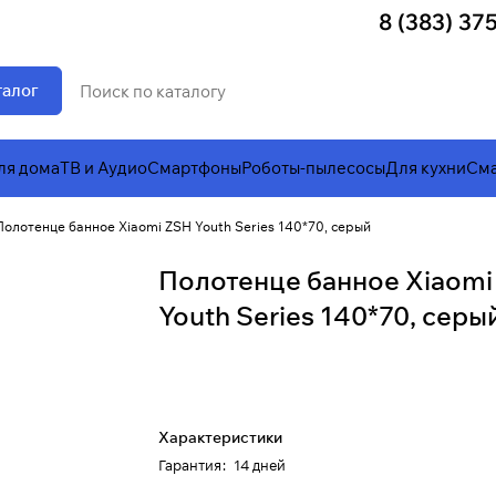
8 (383) 37
талог
ля дома
ТВ и Аудио
Смартфоны
Роботы-пылесосы
Для кухни
Сма
Полотенце банное Xiaomi ZSH Youth Series 140*70, серый
Полотенце банное Xiaomi
Youth Series 140*70, серы
Характеристики
Гарантия
:
14 дней