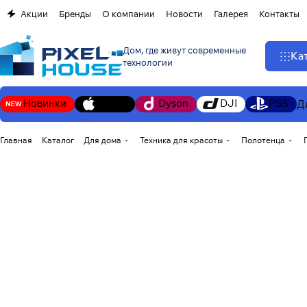
Акции
Бренды
О компании
Новости
Галерея
Контакты
Дом, где живут современные
Ка
технологии
Новинки
Apple
Dyson
DJI
PS5
Д
Главная
Каталог
Для дома
Техника для красоты
Полотенца