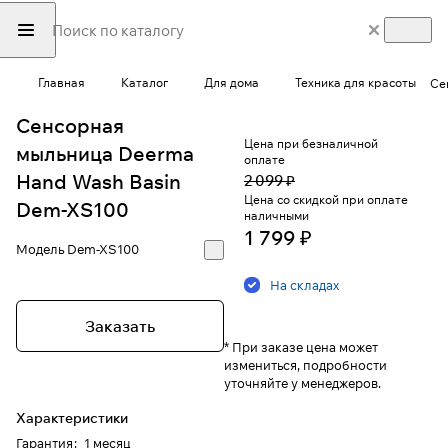
Главная
Каталог
Для дома
Техника для красоты
Се
Сенсорная
Цена при безналичной
мыльница Deerma
оплате
Hand Wash Basin
2 099 ₽
Цена со скидкой при оплате
Dem-XS100
наличными
1 799 ₽
Модель
Dem-XS100
На складах
Заказать
* При заказе цена может
измениться, подробности
уточняйте у менеджеров.
Характеристики
Гарантия
:
1 месяц