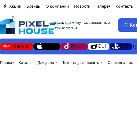
Акции
Бренды
О компании
Новости
Галерея
Контакты
Дом, где живут современные
Ка
технологии
Новинки
Apple
Dyson
DJI
PS5
Д
Главная
Каталог
Для дома
Техника для красоты
Сенсорная мыльн