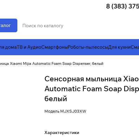
8 (383) 37
талог
ля дома
ТВ и Аудио
Смартфоны
Роботы-пылесосы
Для кухни
Сма
ица Xiaomi Mijia Automatic Foam Soap Dispenser, белый
Сенсорная мыльница Xiaom
Automatic Foam Soap Disp
белый
Модель
MJXSJ03XW
Характеристики