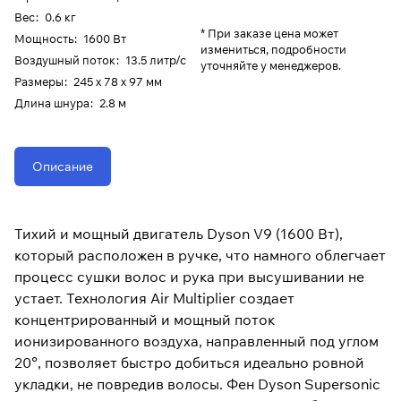
Вес
:
0.6 кг
* При заказе цена может
Мощность
:
1600 Вт
измениться, подробности
Воздушный поток
:
13.5 литр/с
уточняйте у менеджеров.
Размеры
:
245 х 78 х 97 мм
Длина шнура
:
2.8 м
Описание
Тихий и мощный двигатель Dyson V9 (1600 Вт),
который расположен в ручке, что намного облегчает
процесс сушки волос и рука при высушивании не
устает. Технология Air Multiplier создает
концентрированный и мощный поток
ионизированного воздуха, направленный под углом
20°, позволяет быстро добиться идеально ровной
укладки, не повредив волосы. Фен Dyson Supersonic