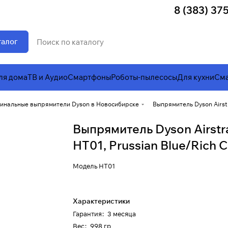
8 (383) 37
талог
ля дома
ТВ и Аудио
Смартфоны
Роботы-пылесосы
Для кухни
Сма
инальные выпрямители Dyson в Новосибирске
Выпрямитель Dyson Airstr
Выпрямитель Dyson Airstra
HT01, Prussian Blue/Rich 
Модель
HT01
Характеристики
Гарантия
:
3 месяца
Вес
:
998 гр