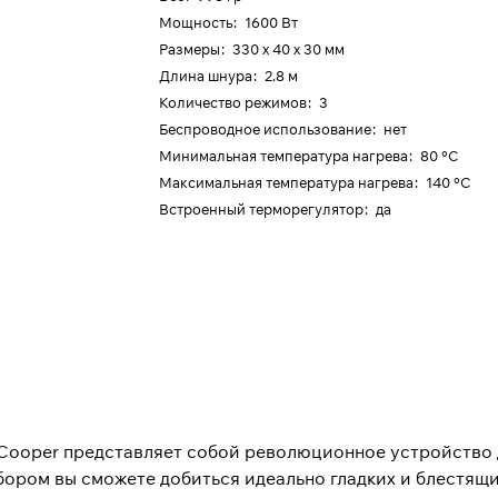
Мощность
:
1600 Вт
Размеры
:
330 х 40 х 30 мм
Длина шнура
:
2.8 м
Количество режимов
:
3
Беспроводное использование
:
нет
Минимальная температура нагрева
:
80 °C
Максимальная температура нагрева
:
140 °C
Встроенный терморегулятор
:
да
ch Cooper представляет собой революционное устройство
бором вы сможете добиться идеально гладких и блестящи