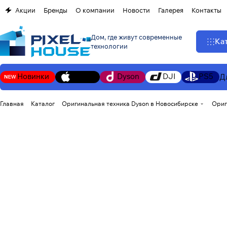
Акции
Бренды
О компании
Новости
Галерея
Контакты
Дом, где живут современные
Ка
технологии
Новинки
Apple
Dyson
DJI
PS5
Д
Главная
Каталог
Оригинальная техника Dyson в Новосибирске
Ориг