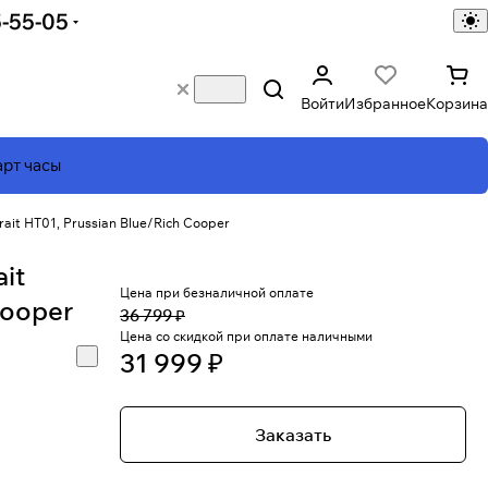
5-55-05
Войти
Избранное
Корзина
рт часы
ait HT01, Prussian Blue/Rich Cooper
it
Цена при безналичной оплате
Cooper
36 799 ₽
Цена со скидкой при оплате наличными
31 999 ₽
Заказать