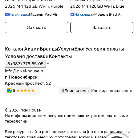
2026 M4 128GB Wi-Fi, Purple
2026 M4 128GB Wi-Fi, Blue
На складах
Модель
iPad Air
На складах
Модель
iPad Air
Заказать
Заказать
Каталог
Акции
Бренды
Услуги
Блог
Условия оплаты
Условия доставки
Контакты
8 (383) 375-55-05
info@pixel-house.ru
г. Новосибирск
Красный проспект, 62
Темная тема
Конфиденциальность
© 2026 Pixel House
На информационном ресурсе применяются
рекомендательные
технологии
.
Все ресурсы сайта pixel-house.ru, включая (но не ограничиваясь)
текстовую, графическую, фотографическую и видео