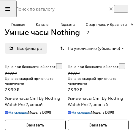
Главная
Каталог
Гаджеты
Смарт часы и браслеты
У
Умные часы Nothing
2
Все фильтры
По умолчанию (убывание)
Цена при безналичной оплате
Цена при безналичной оплате
9 199 ₽
9 199 ₽
Цена со скидкой при оплате
Цена со скидкой при оплате
наличными
наличными
7 999 ₽
7 999 ₽
Умные часы Cmf By Nothing
Умные часы Cmf By Nothing
Watch Pro 2, серый
Watch Pro 2, черный
На складах
Модель
D398
На складах
Модель
D398
Заказать
Заказать