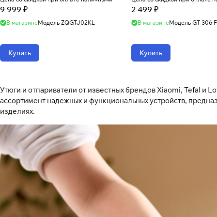
9 999 ₽
2 499 ₽
В магазине
Модель
ZQGTJ02KL
В магазине
Модель
GT-306 F
Купить
Купить
Утюги и отпариватели от известных брендов Xiaomi, Tefal и 
ассортимент надежных и функциональных устройств, предназ
изделиях.