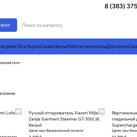
8 (383) 37
талог
ля дома
ТВ и Аудио
Смартфоны
Роботы-пылесосы
Для кухни
Сма
париватели
агазине
mi Lofans
Ручной отпариватель Xiaomi Mijia
Вертикальн
Zanjia Garment Steamer GT-306LW,
гладильной 
е
белый
Supercharg
Цена при безналичной оплате
Цена при без
наличными