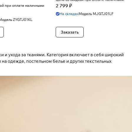
2 799 ₽
кой при оплате наличными
На складах
Модель
MJGTJ01LF
Модель
ZYGTJ01KL
Заказать
и и ухода за тканями. Категория включает в себя широкий
на одежде, постельном белье и других текстильных