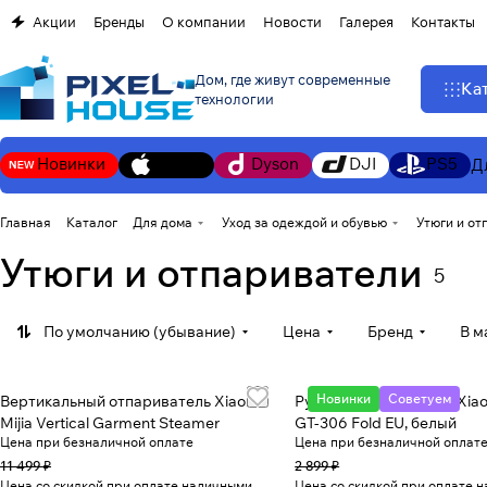
Акции
Бренды
О компании
Новости
Галерея
Контакты
Дом, где живут современные
Ка
технологии
Новинки
Apple
Dyson
DJI
PS5
Д
Главная
Каталог
Для дома
Уход за одеждой и обувью
Утюги и от
Утюги и отпариватели
5
По умолчанию (убывание)
Цена
Бренд
В м
Новинки
Советуем
Вертикальный отпариватель Xiaomi
Ручной отпариватель Xiao
Mijia Vertical Garment Steamer
GT-306 Fold EU, белый
Цена при безналичной оплате
Цена при безналичной оплат
11 499 ₽
2 899 ₽
Цена со скидкой при оплате наличными
Цена со скидкой при оплате 