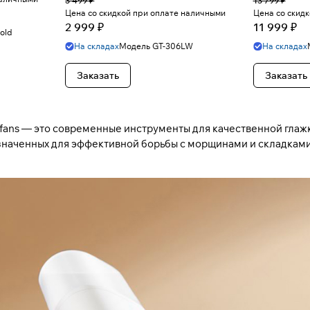
3 499 ₽
13 799 ₽
Цена со скидкой при оплате наличными
Цена со скид
2 999 ₽
11 999 ₽
old
На складах
Модель
GT-306LW
На складах
Заказать
Заказать
Lofans — это современные инструменты для качественной глажк
наченных для эффективной борьбы с морщинами и складками 