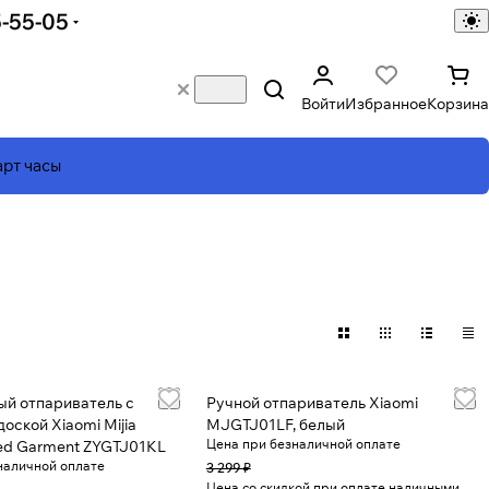
5-55-05
Войти
Избранное
Корзина
рт часы
ый отпариватель с
Ручной отпариватель Xiaomi
доской Xiaomi Mijia
MJGTJ01LF, белый
Цена при безналичной оплате
ed Garment ZYGTJ01KL
наличной оплате
3 299 ₽
Цена со скидкой при оплате наличными