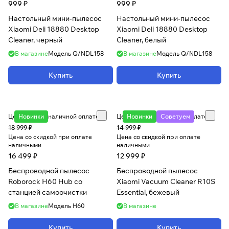
999 ₽
999 ₽
Настольный мини-пылесос
Настольный мини-пылесос
Xiaomi Deli 18880 Desktop
Xiaomi Deli 18880 Desktop
Cleaner, черный
Cleaner, белый
В магазине
Модель
Q/NDL158
В магазине
Модель
Q/NDL158
Купить
Купить
Цена при безналичной оплате
Новинки
Цена при безналичной оплате
Новинки
Советуем
18 999 ₽
14 999 ₽
Цена со скидкой при оплате
Цена со скидкой при оплате
наличными
наличными
16 499 ₽
12 999 ₽
Беспроводной пылесос
Беспроводной пылесос
Roborock H60 Hub со
Xiaomi Vacuum Cleaner R10S
станцией самоочистки
Essential, бежевый
В магазине
Модель
H60
В магазине
Купить
Купить