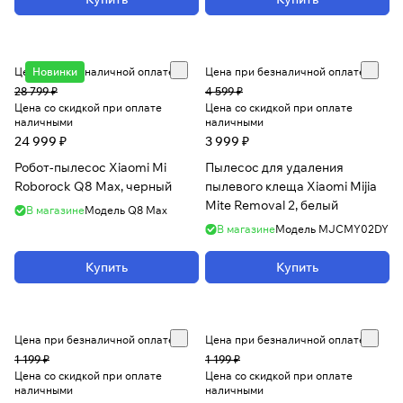
Цена при безналичной оплате
Новинки
Цена при безналичной оплате
28 799 ₽
4 599 ₽
Цена со скидкой при оплате
Цена со скидкой при оплате
наличными
наличными
24 999 ₽
3 999 ₽
Робот-пылесос Xiaomi Mi
Пылесос для удаления
Roborock Q8 Max, черный
пылевого клеща Xiaomi Mijia
Mite Removal 2, белый
В магазине
Модель
Q8 Max
В магазине
Модель
MJCMY02DY
Купить
Купить
Цена при безналичной оплате
Цена при безналичной оплате
1 199 ₽
1 199 ₽
Цена со скидкой при оплате
Цена со скидкой при оплате
наличными
наличными