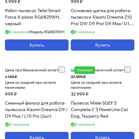
5 999 ₽
999 ₽
Робот-пылесос Tefal Smart
Основная щетка для робота-
Force X-plorer RG6825WH,
пылесоса Xiaomi Dreame Z10
черный
Pro/ D9/ D9 Pro/ D9 Max/ D10
Plus/ F9/ L10 Pro
В магазине
Модель
RG6825WH
В магазине
Купить
Купить
Цена при безналичной оплате
Цена при безналичной оплате
Новинки
1 199 ₽
37 999 ₽
Цена со скидкой при оплате
Цена со скидкой при оплате
наличными
наличными
999 ₽
32 999 ₽
Сменный фильтр для робота-
Пылесос Miele SGEF 5
пылесоса Xiaomi Dreame D9 /
Complete C 3 PowerLine Cat
D9 Plus / L10 Pro (2шт)
Dog, Tayperry Red
В магазине
В магазине
Купить
Купить