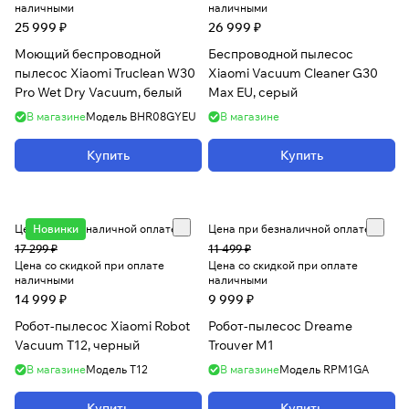
наличными
наличными
25 999 ₽
26 999 ₽
Моющий беспроводной
Беспроводной пылесос
пылесос Xiaomi Truclean W30
Xiaomi Vacuum Cleaner G30
Pro Wet Dry Vacuum, белый
Max EU, серый
В магазине
Модель
BHR08GYEU
В магазине
Купить
Купить
Цена при безналичной оплате
Новинки
Цена при безналичной оплате
17 299 ₽
11 499 ₽
Цена со скидкой при оплате
Цена со скидкой при оплате
наличными
наличными
14 999 ₽
9 999 ₽
Робот-пылесос Xiaomi Robot
Робот-пылесос Dreame
Vacuum T12, черный
Trouver M1
В магазине
Модель
T12
В магазине
Модель
RPM1GA
Купить
Купить