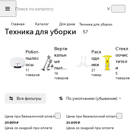
Главная
Каталог
Для дома
Техника для уборки
Техника для уборки
57
Верти
Стекл
Робот-
Расх
кальн
оочис
пылес
одн
ые
тител
осы
ики
пылес
и
11
21
16
5
осы
товаров
товар
товаров
товаров
Все фильтры
По умолчанию (убывание)
Цена при безналичной оплате
Цена при безналичной оплате
29 899 ₽
31 099 ₽
Цена со скидкой при оплате
Цена со скидкой при оплате