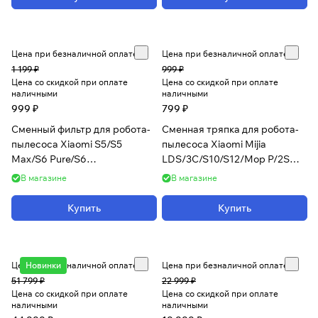
Цена при безналичной оплате
Цена при безналичной оплате
1 199 ₽
999 ₽
Цена со скидкой при оплате
Цена со скидкой при оплате
наличными
наличными
999 ₽
799 ₽
Сменный фильтр для робота-
Сменная тряпка для робота-
пылесоса Xiaomi S5/S5
пылесоса Xiaomi Mijia
Max/S6 Pure/S6
LDS/3C/S10/S12/Mop P/2S
Max/E4/Vacuum Cleaner/ 1S
(2шт)
В магазине
В магазине
(2шт)
Купить
Купить
Цена при безналичной оплате
Новинки
Цена при безналичной оплате
51 799 ₽
22 999 ₽
Цена со скидкой при оплате
Цена со скидкой при оплате
наличными
наличными