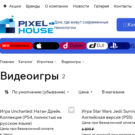
Акции
Бренды
О компании
Новости
Галерея
Контакты
Дом, где живут современные
Ка
технологии
Новинки
Apple
Dyson
DJI
PS5
Д
Главная
Каталог
Игротека
Видеоигры
Видеоигры
2
По умолчанию (убывание)
Цена
В магазине
Игра Uncharted: Натан Дрейк.
Игра Star Wars Jedi: Survi
Коллекция (PS4, полностью на
Английская версия (PS5)
Цена при безналичной оплат
русском языке)
Цена при безналичной оплате
6 899 ₽
Цена со скидкой при оплате 