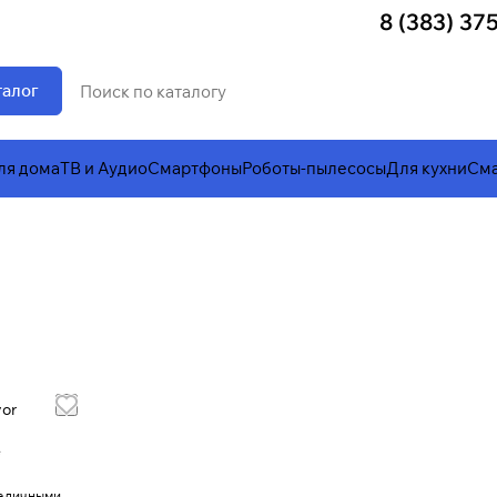
8 (383) 37
талог
ля дома
ТВ и Аудио
Смартфоны
Роботы-пылесосы
Для кухни
Сма
vor
е
наличными