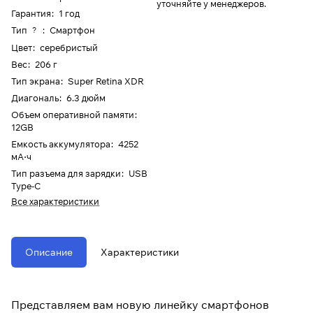
уточняйте у менеджеров.
Гарантия
:
1 год
Тип
:
Смартфон
?
Цвет
:
серебристый
Вес
:
206 г
Тип экрана
:
Super Retina XDR
Диагональ
:
6.3 дюйм
Объем оперативной памяти
:
12GB
Емкость аккумулятора
:
4252
мА⋅ч
Тип разъема для зарядки
:
USB
Type-C
Все характеристики
Описание
Характеристики
Представляем вам новую линейку смартфонов