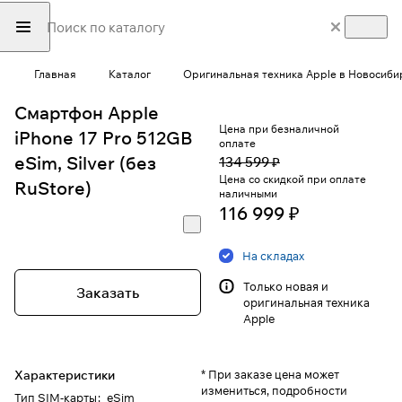
Главная
Каталог
Оригинальная техника Apple в Новосиби
Смартфон Apple
Цена при безналичной
iPhone 17 Pro 512GB
оплате
eSim, Silver (без
134 599 ₽
Цена со скидкой при оплате
RuStore)
наличными
116 999 ₽
На складах
Только новая и
Заказать
оригинальная техника
Apple
Характеристики
* При заказе цена может
измениться, подробности
Тип SIM-карты
:
eSim