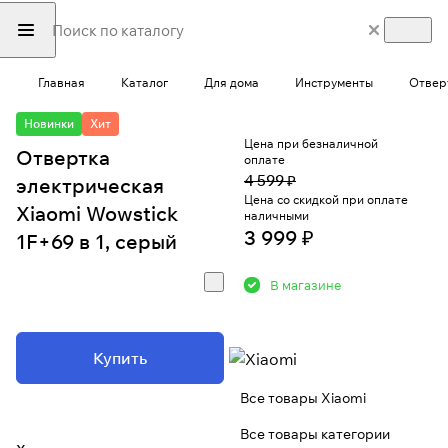
Главная
Каталог
Для дома
Инструменты
Отвер
Новинки
Хит
Цена при безналичной
Отвертка
оплате
4 599 ₽
электрическая
Цена со скидкой при оплате
Xiaomi Wowstick
наличными
3 999 ₽
1F+69 в 1, серый
В магазине
Купить
Все товары Xiaomi
Все товары категории