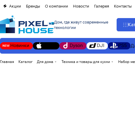
Акции
Бренды
О компании
Новости
Галерея
Контакты
Дом, где живут современные
Ка
технологии
Новинки
Apple
Dyson
DJI
PS5
Д
Главная
Каталог
Для дома
Техника и товары для кухни
Набор мел