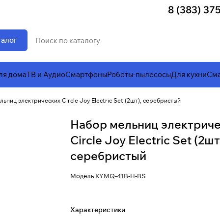
8 (383) 37
талог
ля дома
ТВ и Аудио
Смартфоны
Роботы-пылесосы
Для кухни
Сма
ьниц электрических Circle Joy Electric Set (2шт), серебристый
Набор мельниц электрич
Circle Joy Electric Set (2шт
серебристый
Модель
KYMQ-41B-H-BS
Характеристики