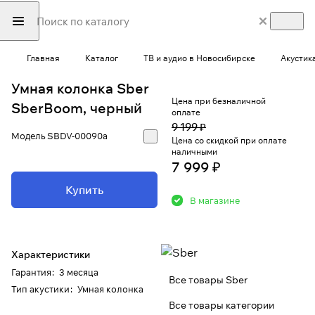
Главная
Каталог
ТВ и аудио в Новосибирске
Акустик
Умная колонка Sber
Цена при безналичной
SberBoom, черный
оплате
9 199 ₽
Модель
SBDV-00090a
Цена со скидкой при оплате
наличными
7 999 ₽
Купить
В магазине
Характеристики
Гарантия
:
3 месяца
Все товары Sber
Тип акустики
:
Умная колонка
Все товары категории